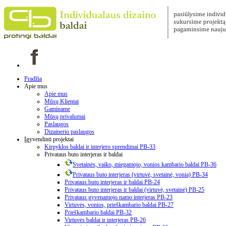
Pradžia
Apie mus
Apie mus
Mūsų Klientai
Gaminame
Mūsų privalumai
Paslaugos
Dizainerio paslaugos
Įgyvendinti projektai
Kirpyklos baldai ir interjero sprendimai PB-33
Privataus buto interjeras ir baldai
Svetainės, vaiko, miegamojo, vonios kambario baldai PB-36
Privataus buto interjeras (virtuvė, svetainė, vonia) PB-34
Privataus buto interjeras ir baldai PB-24
Privataus buto interjeras ir baldai (virtuvė, svetainė) PB-25
Privataus gyvenamojo namo interjeras PB-23
Virtuvės, vonios, prieškambario baldai PB-27
Prieškambario baldai PB-32
Virtuvės baldai ir interjeras PB-26