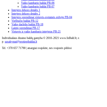
Vaikų kambario baldai PB-06
Vaikų kambario baldai PB-07
Interjero dekoro detalės 1
Interjero dekoro detalės 2
Interjero sprendimai virtuvės-svetainės erdvėje PB-04
Viešbučio baldai PB-12
Vaikų darželio baldai PB-18
Laiptų sprendimai PB-17
Virtuvės ir vaikų kambario interjeras PB-21
Individualaus dizaino baldų gamyba © 2010–2021 www.InBald.lt; e.
p.
uzsakymai@protingibaldai.lt
Tel. +370 657 71790 | atsargiai svajokite, nes svajonės pildosi