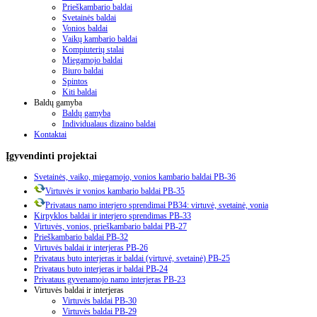
Prieškambario baldai
Svetainės baldai
Vonios baldai
Vaikų kambario baldai
Kompiuterių stalai
Miegamojo baldai
Biuro baldai
Spintos
Kiti baldai
Baldų gamyba
Baldų gamyba
Individualaus dizaino baldai
Kontaktai
Įgyvendinti
projektai
Svetainės, vaiko, miegamojo, vonios kambario baldai PB-36
Virtuvės ir vonios kambario baldai PB-35
Privataus namo interjero sprendimai PB34: virtuvė, svetainė, vonia
Kirpyklos baldai ir interjero sprendimas PB-33
Virtuvės, vonios, prieškambario baldai PB-27
Prieškambario baldai PB-32
Virtuvės baldai ir interjeras PB-26
Privataus buto interjeras ir baldai (virtuvė, svetainė) PB-25
Privataus buto interjeras ir baldai PB-24
Privataus gyvenamojo namo interjeras PB-23
Virtuvės baldai ir interjeras
Virtuvės baldai PB-30
Virtuvės baldai PB-29