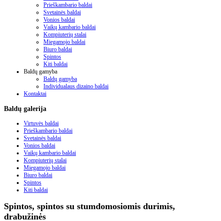
Prieškambario baldai
Svetainės baldai
Vonios baldai
Vaikų kambario baldai
Kompiuterių stalai
Miegamojo baldai
Biuro baldai
Spintos
Kiti baldai
Baldų gamyba
Baldų gamyba
Individualaus dizaino baldai
Kontaktai
Baldų
galerija
Virtuvės baldai
Prieškambario baldai
Svetainės baldai
Vonios baldai
Vaikų kambario baldai
Kompiuterių stalai
Miegamojo baldai
Biuro baldai
Spintos
Kiti baldai
Spintos, spintos su stumdomosiomis durimis,
drabužinės