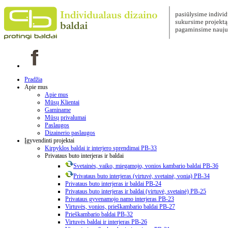
Pradžia
Apie mus
Apie mus
Mūsų Klientai
Gaminame
Mūsų privalumai
Paslaugos
Dizainerio paslaugos
Įgyvendinti projektai
Kirpyklos baldai ir interjero sprendimai PB-33
Privataus buto interjeras ir baldai
Svetainės, vaiko, miegamojo, vonios kambario baldai PB-36
Privataus buto interjeras (virtuvė, svetainė, vonia) PB-34
Privataus buto interjeras ir baldai PB-24
Privataus buto interjeras ir baldai (virtuvė, svetainė) PB-25
Privataus gyvenamojo namo interjeras PB-23
Virtuvės, vonios, prieškambario baldai PB-27
Prieškambario baldai PB-32
Virtuvės baldai ir interjeras PB-26