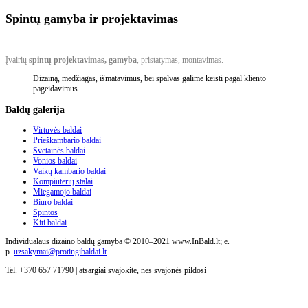
Spintų gamyba ir projektavimas
Įvairių
spintų projektavimas, gamyba
, pristatymas, montavimas.
Dizainą, medžiagas, išmatavimus, bei spalvas galime keisti pagal kliento
pageidavimus.
Baldų
galerija
Virtuvės baldai
Prieškambario baldai
Svetainės baldai
Vonios baldai
Vaikų kambario baldai
Kompiuterių stalai
Miegamojo baldai
Biuro baldai
Spintos
Kiti baldai
Individualaus dizaino baldų gamyba © 2010–2021 www.InBald.lt; e.
p.
uzsakymai@protingibaldai.lt
Tel. +370 657 71790 | atsargiai svajokite, nes svajonės pildosi