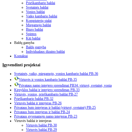
Prieškambario baldai
Svetainės baldai
Vonios baldai
Vaikų kambario baldai
Kompiuterių stalai
Miegamojo baldai
Biuro baldai
Spintos
Kiti baldai
Baldų gamyba
Baldų gamyba
Individualaus dizaino baldai
Kontaktai
Įgyvendinti
projektai
Svetainės, vaiko, miegamojo, vonios kambario baldai PB-36
Virtuvės ir vonios kambario baldai PB-35
Privataus namo interjero sprendimai PB34: virtuvė, svetainė, vonia
Kirpyklos baldai ir interjero sprendimas PB-33
Virtuvės, vonios, prieškambario baldai PB-27
Prieškambario baldai PB-32
Virtuvės baldai ir interjeras PB-26
Privataus buto interjeras ir baldai (virtuvė, svetainė) PB-25
Privataus buto interjeras ir baldai PB-24
Privataus gyvenamojo namo interjeras PB-23
Virtuvės baldai ir interjeras
Virtuvės baldai PB-30
Virtuvės baldai PB-29