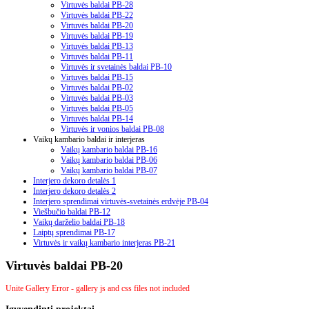
Virtuvės baldai PB-28
Virtuvės baldai PB-22
Virtuvės baldai PB-20
Virtuvės baldai PB-19
Virtuvės baldai PB-13
Virtuvės baldai PB-11
Virtuvės ir svetainės baldai PB-10
Virtuvės baldai PB-15
Virtuvės baldai PB-02
Virtuvės baldai PB-03
Virtuvės baldai PB-05
Virtuvės baldai PB-14
Virtuvės ir vonios baldai PB-08
Vaikų kambario baldai ir interjeras
Vaikų kambario baldai PB-16
Vaikų kambario baldai PB-06
Vaikų kambario baldai PB-07
Interjero dekoro detalės 1
Interjero dekoro detalės 2
Interjero sprendimai virtuvės-svetainės erdvėje PB-04
Viešbučio baldai PB-12
Vaikų darželio baldai PB-18
Laiptų sprendimai PB-17
Virtuvės ir vaikų kambario interjeras PB-21
Virtuvės baldai PB-20
Unite Gallery Error - gallery js and css files not included
Įgyvendinti
projektai