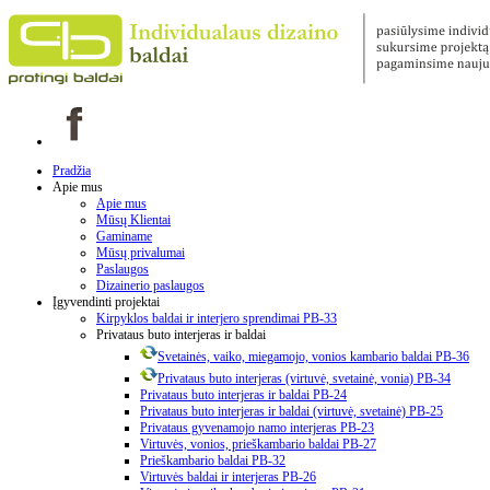
Pradžia
Apie mus
Apie mus
Mūsų Klientai
Gaminame
Mūsų privalumai
Paslaugos
Dizainerio paslaugos
Įgyvendinti projektai
Kirpyklos baldai ir interjero sprendimai PB-33
Privataus buto interjeras ir baldai
Svetainės, vaiko, miegamojo, vonios kambario baldai PB-36
Privataus buto interjeras (virtuvė, svetainė, vonia) PB-34
Privataus buto interjeras ir baldai PB-24
Privataus buto interjeras ir baldai (virtuvė, svetainė) PB-25
Privataus gyvenamojo namo interjeras PB-23
Virtuvės, vonios, prieškambario baldai PB-27
Prieškambario baldai PB-32
Virtuvės baldai ir interjeras PB-26