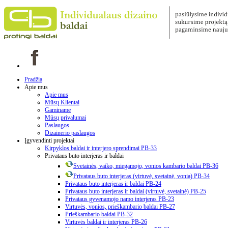
Pradžia
Apie mus
Apie mus
Mūsų Klientai
Gaminame
Mūsų privalumai
Paslaugos
Dizainerio paslaugos
Įgyvendinti projektai
Kirpyklos baldai ir interjero sprendimai PB-33
Privataus buto interjeras ir baldai
Svetainės, vaiko, miegamojo, vonios kambario baldai PB-36
Privataus buto interjeras (virtuvė, svetainė, vonia) PB-34
Privataus buto interjeras ir baldai PB-24
Privataus buto interjeras ir baldai (virtuvė, svetainė) PB-25
Privataus gyvenamojo namo interjeras PB-23
Virtuvės, vonios, prieškambario baldai PB-27
Prieškambario baldai PB-32
Virtuvės baldai ir interjeras PB-26