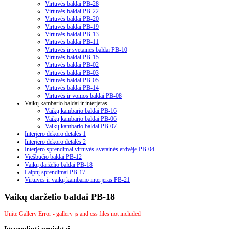
Virtuvės baldai PB-28
Virtuvės baldai PB-22
Virtuvės baldai PB-20
Virtuvės baldai PB-19
Virtuvės baldai PB-13
Virtuvės baldai PB-11
Virtuvės ir svetainės baldai PB-10
Virtuvės baldai PB-15
Virtuvės baldai PB-02
Virtuvės baldai PB-03
Virtuvės baldai PB-05
Virtuvės baldai PB-14
Virtuvės ir vonios baldai PB-08
Vaikų kambario baldai ir interjeras
Vaikų kambario baldai PB-16
Vaikų kambario baldai PB-06
Vaikų kambario baldai PB-07
Interjero dekoro detalės 1
Interjero dekoro detalės 2
Interjero sprendimai virtuvės-svetainės erdvėje PB-04
Viešbučio baldai PB-12
Vaikų darželio baldai PB-18
Laiptų sprendimai PB-17
Virtuvės ir vaikų kambario interjeras PB-21
Vaikų darželio baldai PB-18
Unite Gallery Error - gallery js and css files not included
Įgyvendinti
projektai