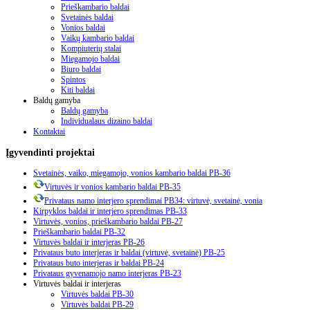
Prieškambario baldai
Svetainės baldai
Vonios baldai
Vaikų kambario baldai
Kompiuterių stalai
Miegamojo baldai
Biuro baldai
Spintos
Kiti baldai
Baldų gamyba
Baldų gamyba
Individualaus dizaino baldai
Kontaktai
Įgyvendinti
projektai
Svetainės, vaiko, miegamojo, vonios kambario baldai PB-36
Virtuvės ir vonios kambario baldai PB-35
Privataus namo interjero sprendimai PB34: virtuvė, svetainė, vonia
Kirpyklos baldai ir interjero sprendimas PB-33
Virtuvės, vonios, prieškambario baldai PB-27
Prieškambario baldai PB-32
Virtuvės baldai ir interjeras PB-26
Privataus buto interjeras ir baldai (virtuvė, svetainė) PB-25
Privataus buto interjeras ir baldai PB-24
Privataus gyvenamojo namo interjeras PB-23
Virtuvės baldai ir interjeras
Virtuvės baldai PB-30
Virtuvės baldai PB-29