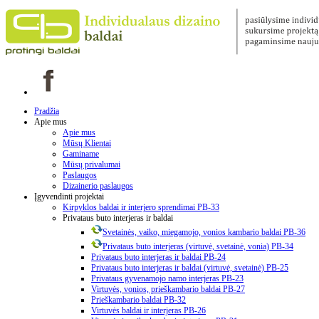
Pradžia
Apie mus
Apie mus
Mūsų Klientai
Gaminame
Mūsų privalumai
Paslaugos
Dizainerio paslaugos
Įgyvendinti projektai
Kirpyklos baldai ir interjero sprendimai PB-33
Privataus buto interjeras ir baldai
Svetainės, vaiko, miegamojo, vonios kambario baldai PB-36
Privataus buto interjeras (virtuvė, svetainė, vonia) PB-34
Privataus buto interjeras ir baldai PB-24
Privataus buto interjeras ir baldai (virtuvė, svetainė) PB-25
Privataus gyvenamojo namo interjeras PB-23
Virtuvės, vonios, prieškambario baldai PB-27
Prieškambario baldai PB-32
Virtuvės baldai ir interjeras PB-26