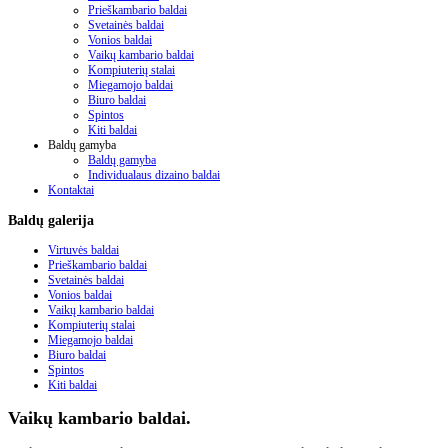
Prieškambario baldai
Svetainės baldai
Vonios baldai
Vaikų kambario baldai
Kompiuterių stalai
Miegamojo baldai
Biuro baldai
Spintos
Kiti baldai
Baldų gamyba
Baldų gamyba
Individualaus dizaino baldai
Kontaktai
Baldų
galerija
Virtuvės baldai
Prieškambario baldai
Svetainės baldai
Vonios baldai
Vaikų kambario baldai
Kompiuterių stalai
Miegamojo baldai
Biuro baldai
Spintos
Kiti baldai
Vaikų kambario baldai.