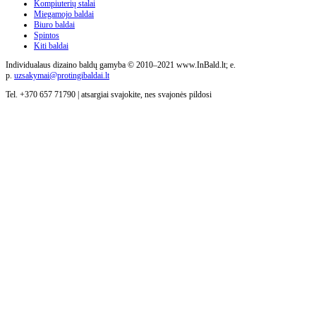
Kompiuterių stalai
Miegamojo baldai
Biuro baldai
Spintos
Kiti baldai
Individualaus dizaino baldų gamyba © 2010–2021 www.InBald.lt; e.
p.
uzsakymai@protingibaldai.lt
Tel. +370 657 71790 | atsargiai svajokite, nes svajonės pildosi