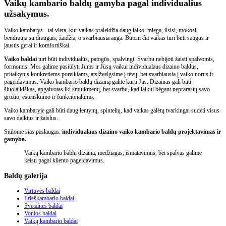
Vaikų kambario baldų gamyba pagal individualius
užsakymus.
Vaiko kambarys - tai vieta, kur vaikas praleidžia daug laiko: miega, ilsisi, mokosi,
bendrauja su draugais, žaidžia, o svarbiausia auga. Būtent čia vaikas turi būti saugus ir
jaustis gerai ir komfortiškai.
Vaiko baldai
turi būti individualūs, patogūs, spalvingi. Svarbu nebijoti žaisti spalvomis,
formomis. Mes galime pasiūlyti Jums ir Jūsų vaikui individualaus dizaino baldus,
pritaikytus konkretiems poreikiams, atsižvelgsime į tėvų, bet svarbiausia į vaiko norus ir
pageidavimus. Vaiko kambario baldų dizainą galite kurti Jūs. Dizainas gali būti
šiuolaikiškas, apgalvotas iki smulkmenų, bet svarbu, kad laikui bėgant neprarastų savo
grožio, estetiškumo ir funkcionalumo.
Vaiko kambaryje gali būti daug lentynų, spintelių, kad vaikas galėtų tvarkingai sudėti visus
savo daiktus ir žaislus.
Siūlome šias paslaugas:
individualaus dizaino vaiko kambario baldų projektavimas ir
gamyba.
Vaikų kambario baldų dizainą, medžiagas, išmatavimus, bei spalvas galime
keisti pagal kliento pageidavimus.
Baldų
galerija
Virtuvės baldai
Prieškambario baldai
Svetainės baldai
Vonios baldai
Vaikų kambario baldai